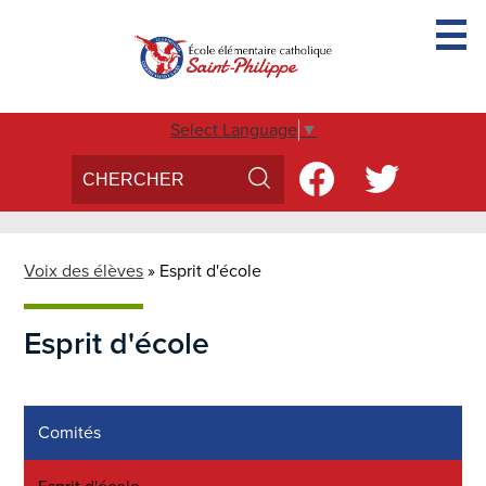
Skip
to
main
content
Accueil
Select Language
▼
Search
Social
Conseil d'école
Media
Search
Facebook
Twitter
Voix des élèves
-
Parascolaire
Header
Voix des élèves
»
Esprit d'école
Inscription
Esprit d'école
Nous Joindre
Comités